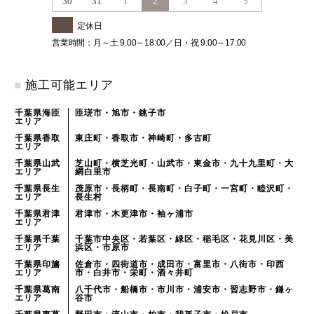
30
31
1
2
3
4
5
定休日
営業時間：月～土 9:00～18:00／日・祝 9:00～17:00
■
施工可能エリア
千葉県海匝
匝瑳市・旭市・銚子市
エリア
千葉県香取
東庄町・香取市・神崎町・多古町
エリア
千葉県山武
芝山町・横芝光町・山武市・東金市・九十九里町・大
エリア
網白里市
千葉県長生
茂原市・長柄町・長南町・白子町・一宮町・睦沢町・
エリア
長生村
千葉県君津
君津市・木更津市・袖ヶ浦市
エリア
千葉県千葉
千葉市中央区・若葉区・緑区・稲毛区・花見川区・美
エリア
浜区・市原市
千葉県印旛
佐倉市・四街道市・成田市・富里市・八街市・印西
エリア
市・白井市・栄町・酒々井町
千葉県葛南
八千代市・船橋市・市川市・浦安市・習志野市・鎌ヶ
エリア
谷市