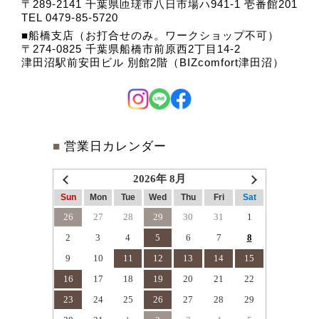
〒289-2141 千葉県匝瑳市八日市場ハ941-1 壱番館201
TEL 0479-85-5720
船橋支店（お打合せのみ。ワークショップ不可）
〒274-0825 千葉県船橋市前原西2丁目14-2
津田沼駅前安田ビル 別館2階（BIZcomfort津田沼）
■
営業日カレンダー
2026年 8月
Sun
Mon
Tue
Wed
Thu
Fri
Sat
26
27
28
29
30
31
1
2
3
4
5
6
7
8
9
10
11
12
13
14
15
16
17
18
19
20
21
22
23
24
25
26
27
28
29