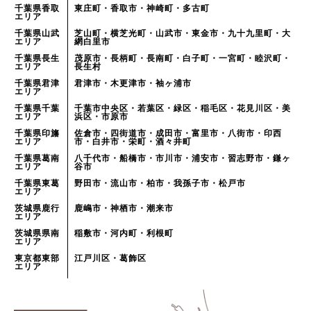
千葉県香取
東庄町・香取市・神崎町・多古町
エリア
千葉県山武
芝山町・横芝光町・山武市・東金市・九十九里町・大
エリア
網白里市
千葉県長生
茂原市・長柄町・長南町・白子町・一宮町・睦沢町・
エリア
長生村
千葉県君津
君津市・木更津市・袖ヶ浦市
エリア
千葉県千葉
千葉市中央区・若葉区・緑区・稲毛区・花見川区・美
エリア
浜区・市原市
千葉県印旛
佐倉市・四街道市・成田市・富里市・八街市・印西
エリア
市・白井市・栄町・酒々井町
千葉県葛南
八千代市・船橋市・市川市・浦安市・習志野市・鎌ヶ
エリア
谷市
千葉県東葛
野田市・流山市・柏市・我孫子市・松戸市
エリア
茨城県鹿行
鹿嶋市・神栖市・潮来市
エリア
茨城県県南
稲敷市・河内町・利根町
エリア
東京都東部
江戸川区・葛飾区
エリア