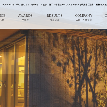
・リノベーション等、庭づくりのデザイン・設計・施工・管理はパインズガーデン［千葉県匝瑳市／船橋市／茨
ICE
AWARDS
RESULTS
COMPANY
わり
受賞歴
施工実績
店舗・企業情報