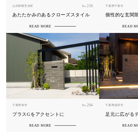
山武郡横芝光町
210
千葉県千葉市
No.
あたたかみのあるクローズスタイル
個性的な玄関
READ MORE
READ M
千葉県旭市
204
千葉県成田市
No.
プラスGをアクセントに
足元に広がる
READ MORE
READ M