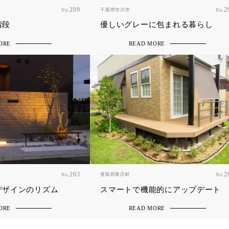
209
千葉県市川市
2
No.
No.
階段
優しいグレーに包まれる暮らし
ORE
READ MORE
203
香取郡東庄町
2
No.
No.
デザインのリズム
スマートで機能的にアップデート
ORE
READ MORE