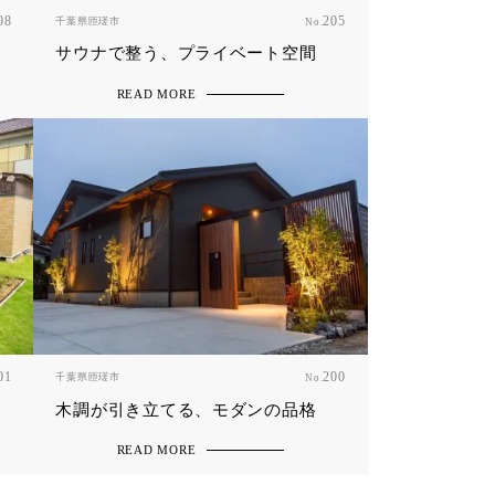
08
千葉県匝瑳市
205
No.
サウナで整う、プライベート空間
READ MORE
01
千葉県匝瑳市
200
No.
木調が引き立てる、モダンの品格
READ MORE