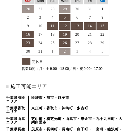
Sun
Mon
Tue
Wed
Thu
Fri
Sat
26
27
28
29
30
31
1
2
3
4
5
6
7
8
9
10
11
12
13
14
15
16
17
18
19
20
21
22
23
24
25
26
27
28
29
30
31
1
2
3
4
5
定休日
営業時間：月～土 9:00～18:00／日・祝 9:00～17:00
■
施工可能エリア
千葉県海匝
匝瑳市・旭市・銚子市
エリア
千葉県香取
東庄町・香取市・神崎町・多古町
エリア
千葉県山武
芝山町・横芝光町・山武市・東金市・九十九里町・大
エリア
網白里市
千葉県長生
茂原市・長柄町・長南町・白子町・一宮町・睦沢町・