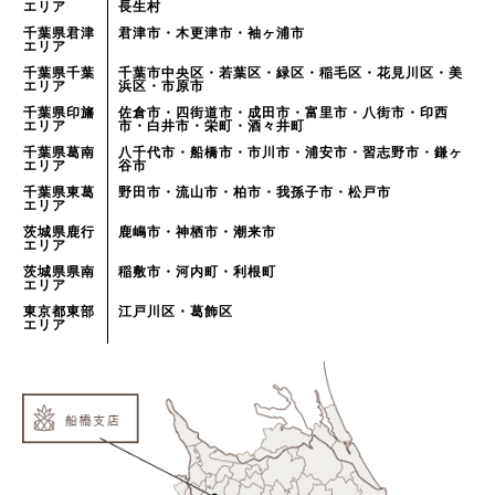
エリア
長生村
千葉県君津
君津市・木更津市・袖ヶ浦市
エリア
千葉県千葉
千葉市中央区・若葉区・緑区・稲毛区・花見川区・美
エリア
浜区・市原市
千葉県印旛
佐倉市・四街道市・成田市・富里市・八街市・印西
エリア
市・白井市・栄町・酒々井町
千葉県葛南
八千代市・船橋市・市川市・浦安市・習志野市・鎌ヶ
エリア
谷市
千葉県東葛
野田市・流山市・柏市・我孫子市・松戸市
エリア
茨城県鹿行
鹿嶋市・神栖市・潮来市
エリア
茨城県県南
稲敷市・河内町・利根町
エリア
東京都東部
江戸川区・葛飾区
エリア