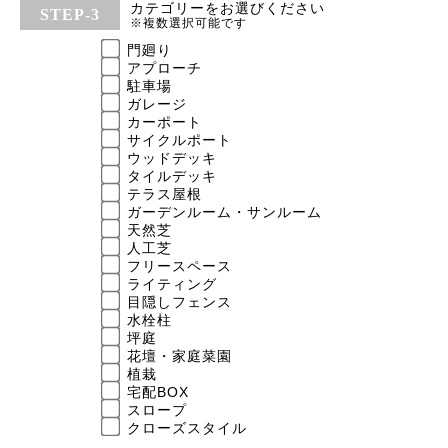
カテゴリーをお選びください
※複数選択可能です
門廻り
アプローチ
駐車場
ガレージ
カーポート
サイクルポート
ウッドデッキ
タイルデッキ
テラス屋根
ガーデンルーム・サンルーム
天然芝
人工芝
フリースペース
ライティング
目隠しフェンス
水栓柱
坪庭
花壇・家庭菜園
植栽
宅配BOX
スロープ
クローズスタイル