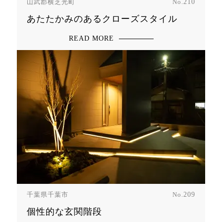
山武郡横芝光町
No.
210
あたたかみのあるクローズスタイル
READ MORE
千葉県千葉市
No.
209
個性的な玄関階段