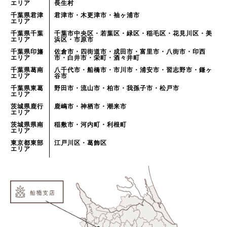
エリア
長生村
千葉県君津
君津市・木更津市・袖ヶ浦市
エリア
千葉県千葉
千葉市中央区・若葉区・緑区・稲毛区・花見川区・美
エリア
浜区・市原市
千葉県印旛
佐倉市・四街道市・成田市・富里市・八街市・印西
エリア
市・白井市・栄町・酒々井町
千葉県葛南
八千代市・船橋市・市川市・浦安市・習志野市・鎌ヶ
エリア
谷市
千葉県東葛
野田市・流山市・柏市・我孫子市・松戸市
エリア
茨城県鹿行
鹿嶋市・神栖市・潮来市
エリア
茨城県県南
稲敷市・河内町・利根町
エリア
東京都東部
江戸川区・葛飾区
エリア