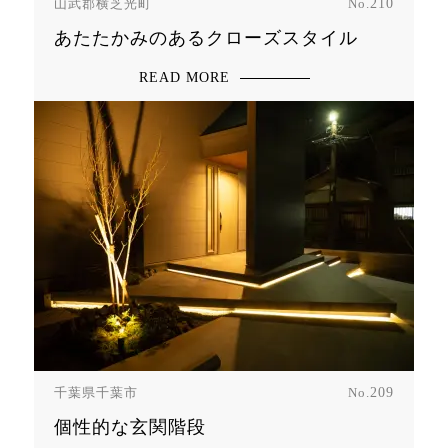
山武郡横芝光町
No.
210
あたたかみのあるクローズスタイル
READ MORE
千葉県千葉市
No.
209
個性的な玄関階段