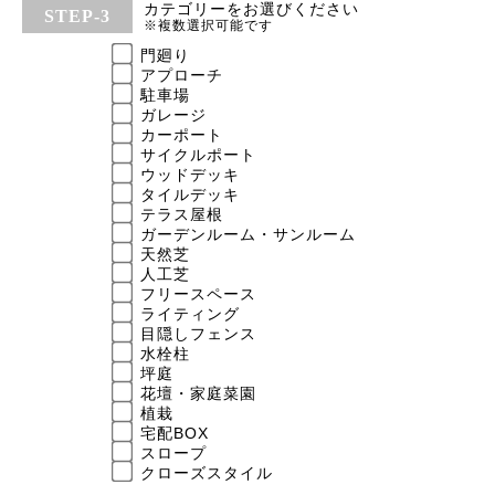
カテゴリーをお選びください
※複数選択可能です
門廻り
アプローチ
駐車場
ガレージ
カーポート
サイクルポート
ウッドデッキ
タイルデッキ
テラス屋根
ガーデンルーム・サンルーム
天然芝
人工芝
フリースペース
ライティング
目隠しフェンス
水栓柱
坪庭
花壇・家庭菜園
植栽
宅配BOX
スロープ
クローズスタイル