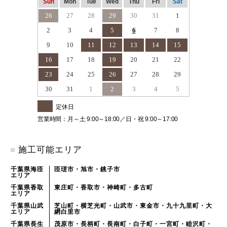
Sun
Mon
Tue
Wed
Thu
Fri
Sat
26
27
28
29
30
31
1
2
3
4
5
6
7
8
9
10
11
12
13
14
15
16
17
18
19
20
21
22
23
24
25
26
27
28
29
30
31
1
2
3
4
5
定休日
営業時間：月～土 9:00～18:00／日・祝 9:00～17:00
■
施工可能エリア
千葉県海匝
匝瑳市・旭市・銚子市
エリア
千葉県香取
東庄町・香取市・神崎町・多古町
エリア
千葉県山武
芝山町・横芝光町・山武市・東金市・九十九里町・大
エリア
網白里市
千葉県長生
茂原市・長柄町・長南町・白子町・一宮町・睦沢町・