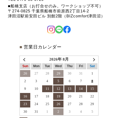
船橋支店（お打合せのみ。ワークショップ不可）
〒274-0825 千葉県船橋市前原西2丁目14-2
津田沼駅前安田ビル 別館2階（BIZcomfort津田沼）
■
営業日カレンダー
2026年 8月
Sun
Mon
Tue
Wed
Thu
Fri
Sat
26
27
28
29
30
31
1
2
3
4
5
6
7
8
9
10
11
12
13
14
15
16
17
18
19
20
21
22
23
24
25
26
27
28
29
30
31
1
2
3
4
5