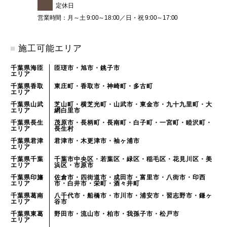
定休日
営業時間：月～土 9:00～18:00／日・祝 9:00～17:00
■
施工可能エリア
千葉県海匝
匝瑳市・旭市・銚子市
エリア
千葉県香取
東庄町・香取市・神崎町・多古町
エリア
千葉県山武
芝山町・横芝光町・山武市・東金市・九十九里町・大
エリア
網白里市
千葉県長生
茂原市・長柄町・長南町・白子町・一宮町・睦沢町・
エリア
長生村
千葉県君津
君津市・木更津市・袖ヶ浦市
エリア
千葉県千葉
千葉市中央区・若葉区・緑区・稲毛区・花見川区・美
エリア
浜区・市原市
千葉県印旛
佐倉市・四街道市・成田市・富里市・八街市・印西
エリア
市・白井市・栄町・酒々井町
千葉県葛南
八千代市・船橋市・市川市・浦安市・習志野市・鎌ヶ
エリア
谷市
千葉県東葛
野田市・流山市・柏市・我孫子市・松戸市
エリア