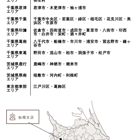
エリア
長生村
千葉県君津
君津市・木更津市・袖ヶ浦市
エリア
千葉県千葉
千葉市中央区・若葉区・緑区・稲毛区・花見川区・美
エリア
浜区・市原市
千葉県印旛
佐倉市・四街道市・成田市・富里市・八街市・印西
エリア
市・白井市・栄町・酒々井町
千葉県葛南
八千代市・船橋市・市川市・浦安市・習志野市・鎌ヶ
エリア
谷市
千葉県東葛
野田市・流山市・柏市・我孫子市・松戸市
エリア
茨城県鹿行
鹿嶋市・神栖市・潮来市
エリア
茨城県県南
稲敷市・河内町・利根町
エリア
東京都東部
江戸川区・葛飾区
エリア