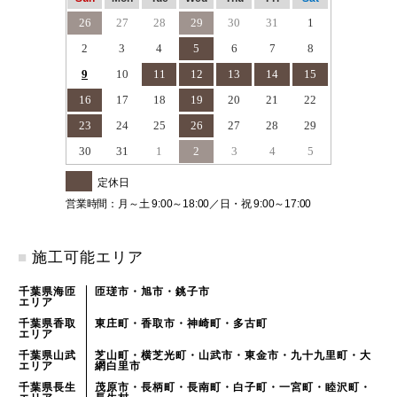
26
27
28
29
30
31
1
2
3
4
5
6
7
8
9
10
11
12
13
14
15
16
17
18
19
20
21
22
23
24
25
26
27
28
29
30
31
1
2
3
4
5
定休日
営業時間：月～土 9:00～18:00／日・祝 9:00～17:00
■
施工可能エリア
千葉県海匝
匝瑳市・旭市・銚子市
エリア
千葉県香取
東庄町・香取市・神崎町・多古町
エリア
千葉県山武
芝山町・横芝光町・山武市・東金市・九十九里町・大
エリア
網白里市
千葉県長生
茂原市・長柄町・長南町・白子町・一宮町・睦沢町・