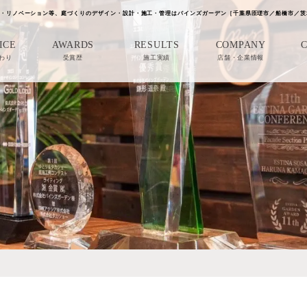
・リノベーション等、庭づくりのデザイン・設計・施工・管理はパインズガーデン［千葉県匝瑳市／船橋市／茨
ICE
AWARDS
RESULTS
COMPANY
わり
受賞歴
施工実績
店舗・企業情報