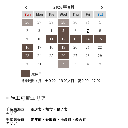
2026年 8月
Sun
Mon
Tue
Wed
Thu
Fri
Sat
26
27
28
29
30
31
1
2
3
4
5
6
7
8
9
10
11
12
13
14
15
16
17
18
19
20
21
22
23
24
25
26
27
28
29
30
31
1
2
3
4
5
定休日
営業時間：月～土 9:00～18:00／日・祝 9:00～17:00
■
施工可能エリア
千葉県海匝
匝瑳市・旭市・銚子市
エリア
千葉県香取
東庄町・香取市・神崎町・多古町
エリア