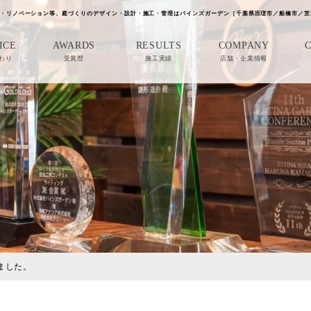
・リノベーション等、庭づくりのデザイン・設計・施工・管理はパインズガーデン［千葉県匝瑳市／船橋市／茨
ICE
AWARDS
RESULTS
COMPANY
わり
受賞歴
施工実績
店舗・企業情報
ました。