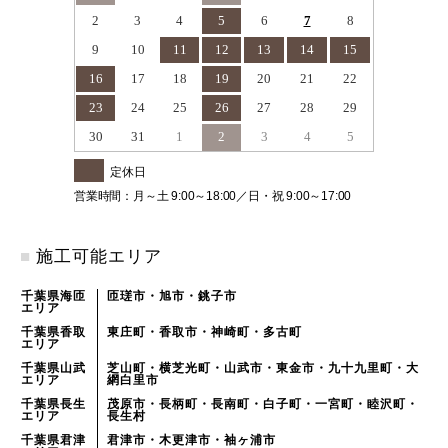
2
3
4
5
6
7
8
9
10
11
12
13
14
15
16
17
18
19
20
21
22
23
24
25
26
27
28
29
30
31
1
2
3
4
5
定休日
営業時間：月～土 9:00～18:00／日・祝 9:00～17:00
■
施工可能エリア
千葉県海匝
匝瑳市・旭市・銚子市
エリア
千葉県香取
東庄町・香取市・神崎町・多古町
エリア
千葉県山武
芝山町・横芝光町・山武市・東金市・九十九里町・大
エリア
網白里市
千葉県長生
茂原市・長柄町・長南町・白子町・一宮町・睦沢町・
エリア
長生村
千葉県君津
君津市・木更津市・袖ヶ浦市