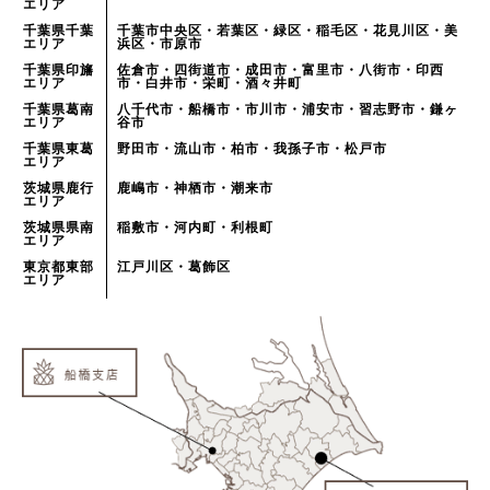
エリア
千葉県千葉
千葉市中央区・若葉区・緑区・稲毛区・花見川区・美
エリア
浜区・市原市
千葉県印旛
佐倉市・四街道市・成田市・富里市・八街市・印西
エリア
市・白井市・栄町・酒々井町
千葉県葛南
八千代市・船橋市・市川市・浦安市・習志野市・鎌ヶ
エリア
谷市
千葉県東葛
野田市・流山市・柏市・我孫子市・松戸市
エリア
茨城県鹿行
鹿嶋市・神栖市・潮来市
エリア
茨城県県南
稲敷市・河内町・利根町
エリア
東京都東部
江戸川区・葛飾区
エリア