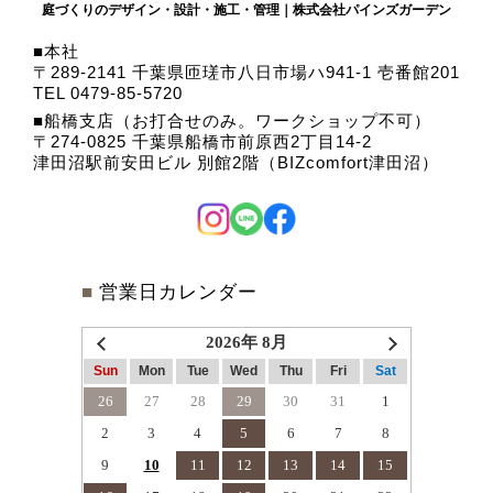
庭づくりのデザイン・設計・施工・管理｜株式会社パインズガーデン
本社
〒289-2141 千葉県匝瑳市八日市場ハ941-1 壱番館201
TEL 0479-85-5720
船橋支店（お打合せのみ。ワークショップ不可）
〒274-0825 千葉県船橋市前原西2丁目14-2
津田沼駅前安田ビル 別館2階（BIZcomfort津田沼）
■
営業日カレンダー
2026年 8月
Sun
Mon
Tue
Wed
Thu
Fri
Sat
26
27
28
29
30
31
1
2
3
4
5
6
7
8
9
10
11
12
13
14
15