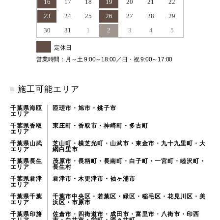
16
17
18
19
20
21
22
23
24
25
26
27
28
29
30
31
1
2
3
4
5
定休日
営業時間：月～土 9:00～18:00／日・祝 9:00～17:00
■
施工可能エリア
千葉県海匝
匝瑳市・旭市・銚子市
エリア
千葉県香取
東庄町・香取市・神崎町・多古町
エリア
千葉県山武
芝山町・横芝光町・山武市・東金市・九十九里町・大
エリア
網白里市
千葉県長生
茂原市・長柄町・長南町・白子町・一宮町・睦沢町・
エリア
長生村
千葉県君津
君津市・木更津市・袖ヶ浦市
エリア
千葉県千葉
千葉市中央区・若葉区・緑区・稲毛区・花見川区・美
エリア
浜区・市原市
千葉県印旛
佐倉市・四街道市・成田市・富里市・八街市・印西