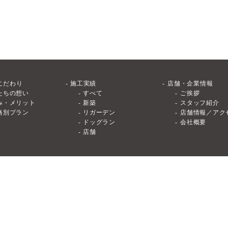
こだわり
施工実績
店舗・企業情報
たちの想い
すべて
ご挨拶
み・メリット
新築
スタッフ紹介
格別プラン
リガーデン
店舗情報／アク
ドッグラン
会社概要
店舗