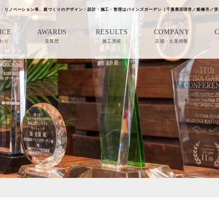
・リノベーション等、庭づくりのデザイン・設計・施工・管理はパインズガーデン［千葉県匝瑳市／船橋市／茨
ICE
AWARDS
RESULTS
COMPANY
わり
受賞歴
施工実績
店舗・企業情報