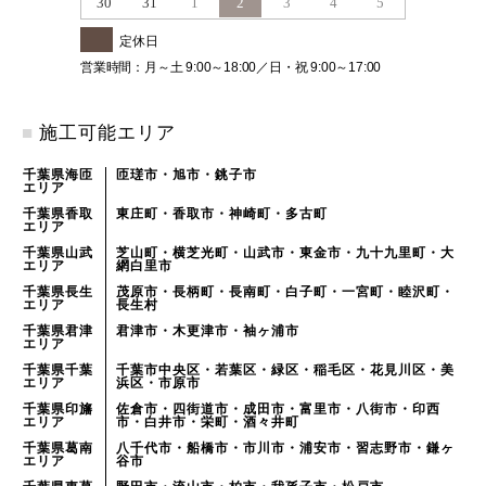
30
31
1
2
3
4
5
定休日
営業時間：月～土 9:00～18:00／日・祝 9:00～17:00
■
施工可能エリア
千葉県海匝
匝瑳市・旭市・銚子市
エリア
千葉県香取
東庄町・香取市・神崎町・多古町
エリア
千葉県山武
芝山町・横芝光町・山武市・東金市・九十九里町・大
エリア
網白里市
千葉県長生
茂原市・長柄町・長南町・白子町・一宮町・睦沢町・
エリア
長生村
千葉県君津
君津市・木更津市・袖ヶ浦市
エリア
千葉県千葉
千葉市中央区・若葉区・緑区・稲毛区・花見川区・美
エリア
浜区・市原市
千葉県印旛
佐倉市・四街道市・成田市・富里市・八街市・印西
エリア
市・白井市・栄町・酒々井町
千葉県葛南
八千代市・船橋市・市川市・浦安市・習志野市・鎌ヶ
エリア
谷市