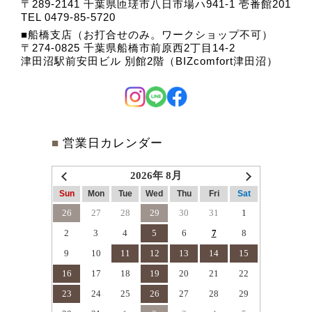
〒289-2141 千葉県匝瑳市八日市場ハ941-1 壱番館201
TEL 0479-85-5720
船橋支店（お打合せのみ。ワークショップ不可）
〒274-0825 千葉県船橋市前原西2丁目14-2
津田沼駅前安田ビル 別館2階（BIZcomfort津田沼）
■
営業日カレンダー
2026年 8月
Sun
Mon
Tue
Wed
Thu
Fri
Sat
26
27
28
29
30
31
1
2
3
4
5
6
7
8
9
10
11
12
13
14
15
16
17
18
19
20
21
22
23
24
25
26
27
28
29