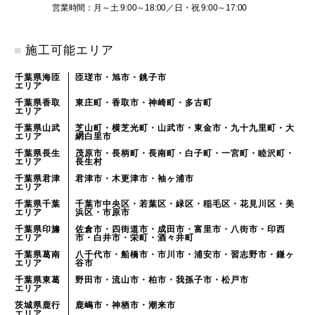
営業時間：月～土 9:00～18:00／日・祝 9:00～17:00
■
施工可能エリア
千葉県海匝
匝瑳市・旭市・銚子市
エリア
千葉県香取
東庄町・香取市・神崎町・多古町
エリア
千葉県山武
芝山町・横芝光町・山武市・東金市・九十九里町・大
エリア
網白里市
千葉県長生
茂原市・長柄町・長南町・白子町・一宮町・睦沢町・
エリア
長生村
千葉県君津
君津市・木更津市・袖ヶ浦市
エリア
千葉県千葉
千葉市中央区・若葉区・緑区・稲毛区・花見川区・美
エリア
浜区・市原市
千葉県印旛
佐倉市・四街道市・成田市・富里市・八街市・印西
エリア
市・白井市・栄町・酒々井町
千葉県葛南
八千代市・船橋市・市川市・浦安市・習志野市・鎌ヶ
エリア
谷市
千葉県東葛
野田市・流山市・柏市・我孫子市・松戸市
エリア
茨城県鹿行
鹿嶋市・神栖市・潮来市
エリア