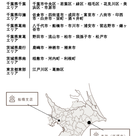
千葉県千葉
千葉市中央区・若葉区・緑区・稲毛区・花見川区・美
エリア
浜区・市原市
千葉県印旛
佐倉市・四街道市・成田市・富里市・八街市・印西
エリア
市・白井市・栄町・酒々井町
千葉県葛南
八千代市・船橋市・市川市・浦安市・習志野市・鎌ヶ
エリア
谷市
千葉県東葛
野田市・流山市・柏市・我孫子市・松戸市
エリア
茨城県鹿行
鹿嶋市・神栖市・潮来市
エリア
茨城県県南
稲敷市・河内町・利根町
エリア
東京都東部
江戸川区・葛飾区
エリア