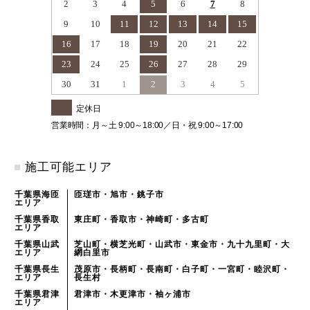
2
3
4
5
6
7
8
9
10
11
12
13
14
15
16
17
18
19
20
21
22
23
24
25
26
27
28
29
30
31
1
2
3
4
5
定休日
営業時間：月～土 9:00～18:00／日・祝 9:00～17:00
■
施工可能エリア
千葉県海匝
匝瑳市・旭市・銚子市
エリア
千葉県香取
東庄町・香取市・神崎町・多古町
エリア
千葉県山武
芝山町・横芝光町・山武市・東金市・九十九里町・大
エリア
網白里市
千葉県長生
茂原市・長柄町・長南町・白子町・一宮町・睦沢町・
エリア
長生村
千葉県君津
君津市・木更津市・袖ヶ浦市
エリア