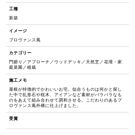
工種
新築
イメージ
プロヴァンス風
カテゴリー
門廻り／アプローチ／ウッドデッキ／天然芝／花壇・家
庭菜園／植栽
施工メモ
屋根が特徴的でかわいいお宅。似合うものは何かと探し
た中で乱形石や枕木、アイアンなど素材がバラバラなも
のをあえて組み合わせて調和させる。こだわりのあるプ
ロヴァンス風外構に仕上げました。
受賞