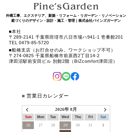
外構工事、エクステリア、新築・リフォーム・リガーデン・リノベーション
庭づくりのデザイン・設計・施工・管理｜株式会社パインズガーデン
本社
〒289-2141 千葉県匝瑳市八日市場ハ941-1 壱番館201
TEL 0479-85-5720
船橋支店（お打合せのみ。ワークショップ不可）
〒274-0825 千葉県船橋市前原西2丁目14-2
津田沼駅前安田ビル 別館2階（BIZcomfort津田沼）
■
営業日カレンダー
2026年 8月
Sun
Mon
Tue
Wed
Thu
Fri
Sat
26
27
28
29
30
31
1