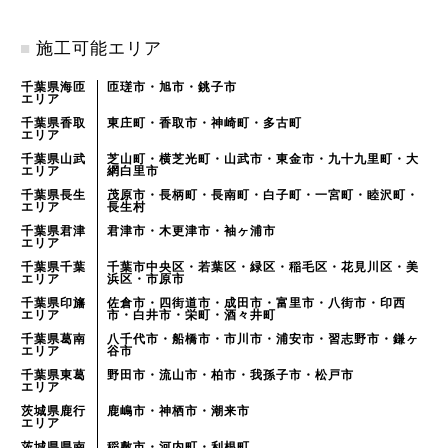
■
施工可能エリア
千葉県海匝
匝瑳市・旭市・銚子市
エリア
千葉県香取
東庄町・香取市・神崎町・多古町
エリア
千葉県山武
芝山町・横芝光町・山武市・東金市・九十九里町・大
エリア
網白里市
千葉県長生
茂原市・長柄町・長南町・白子町・一宮町・睦沢町・
エリア
長生村
千葉県君津
君津市・木更津市・袖ヶ浦市
エリア
千葉県千葉
千葉市中央区・若葉区・緑区・稲毛区・花見川区・美
エリア
浜区・市原市
千葉県印旛
佐倉市・四街道市・成田市・富里市・八街市・印西
エリア
市・白井市・栄町・酒々井町
千葉県葛南
八千代市・船橋市・市川市・浦安市・習志野市・鎌ヶ
エリア
谷市
千葉県東葛
野田市・流山市・柏市・我孫子市・松戸市
エリア
茨城県鹿行
鹿嶋市・神栖市・潮来市
エリア
茨城県県南
稲敷市・河内町・利根町