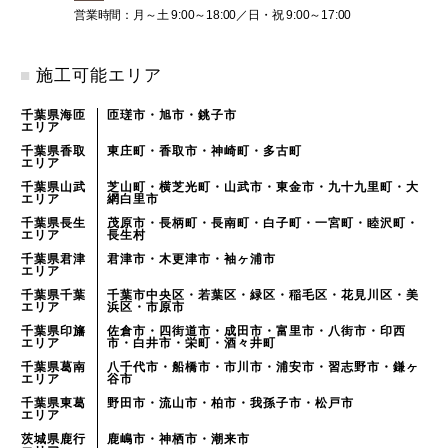
営業時間：月～土 9:00～18:00／日・祝 9:00～17:00
■
施工可能エリア
千葉県海匝
匝瑳市・旭市・銚子市
エリア
千葉県香取
東庄町・香取市・神崎町・多古町
エリア
千葉県山武
芝山町・横芝光町・山武市・東金市・九十九里町・大
エリア
網白里市
千葉県長生
茂原市・長柄町・長南町・白子町・一宮町・睦沢町・
エリア
長生村
千葉県君津
君津市・木更津市・袖ヶ浦市
エリア
千葉県千葉
千葉市中央区・若葉区・緑区・稲毛区・花見川区・美
エリア
浜区・市原市
千葉県印旛
佐倉市・四街道市・成田市・富里市・八街市・印西
エリア
市・白井市・栄町・酒々井町
千葉県葛南
八千代市・船橋市・市川市・浦安市・習志野市・鎌ヶ
エリア
谷市
千葉県東葛
野田市・流山市・柏市・我孫子市・松戸市
エリア
茨城県鹿行
鹿嶋市・神栖市・潮来市