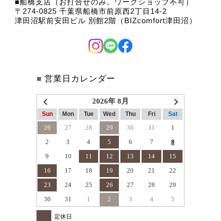
船橋支店（お打合せのみ。ワークショップ不可）
〒274-0825 千葉県船橋市前原西2丁目14-2
津田沼駅前安田ビル 別館2階（BIZcomfort津田沼）
■
営業日カレンダー
2026年 8月
Sun
Mon
Tue
Wed
Thu
Fri
Sat
26
27
28
29
30
31
1
2
3
4
5
6
7
8
9
10
11
12
13
14
15
16
17
18
19
20
21
22
23
24
25
26
27
28
29
30
31
1
2
3
4
5
定休日