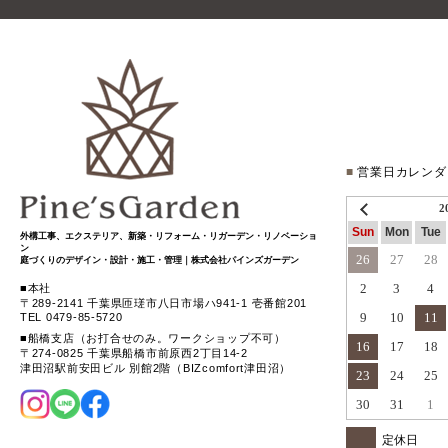
■
営業日カレンダ
2
Sun
Mon
Tue
外構工事、エクステリア、新築・リフォーム・リガーデン・リノベーショ
ン
26
27
28
庭づくりのデザイン・設計・施工・管理｜株式会社パインズガーデン
2
3
4
本社
〒289-2141 千葉県匝瑳市八日市場ハ941-1 壱番館201
9
10
11
TEL 0479-85-5720
船橋支店（お打合せのみ。ワークショップ不可）
16
17
18
〒274-0825 千葉県船橋市前原西2丁目14-2
津田沼駅前安田ビル 別館2階（BIZcomfort津田沼）
23
24
25
30
31
1
定休日