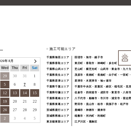
■
施工可能エリア
ー
千葉県海匝エリア
匝瑳市・旭市・銚子市
026年 8月
千葉県香取エリア
東庄町・香取市・神崎町・多古町
Wed
Thu
Fri
Sat
千葉県山武エリア
芝山町・横芝光町・山武市・東金市・九十
千葉県長生エリア
茂原市・長柄町・長南町・白子町・一宮町
29
30
31
1
千葉県君津エリア
君津市・木更津市・袖ヶ浦市
5
6
7
8
千葉県千葉エリア
千葉市中央区・若葉区・緑区・稲毛区・花
12
13
14
15
千葉県印旛エリア
佐倉市・四街道市・成田市・富里市・八街
千葉県葛南エリア
八千代市・船橋市・市川市・浦安市・習志
19
20
21
22
千葉県東葛エリア
野田市・流山市・柏市・我孫子市・松戸市
26
27
28
29
茨城県鹿行エリア
鹿嶋市・神栖市・潮来市
茨城県県南エリア
稲敷市・河内町・利根町
2
3
4
5
東京都東部エリア
江戸川区・葛飾区