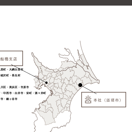
九里町・大網白里市
・睦沢町・長生村
見川区・美浜区・市原市
市・印西市・白井市・栄町・酒々井町
野市・鎌ヶ谷市