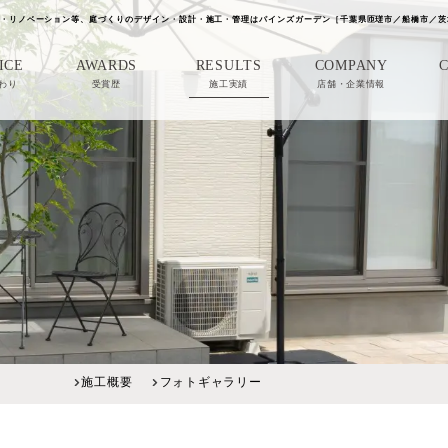
・リノベーション等、庭づくりのデザイン・設計・施工・管理はパインズガーデン［千葉県匝瑳市／船橋市／茨
ICE
AWARDS
RESULTS
COMPANY
わり
受賞歴
施工実績
店舗・企業情報
施工概要
フォトギャラリー