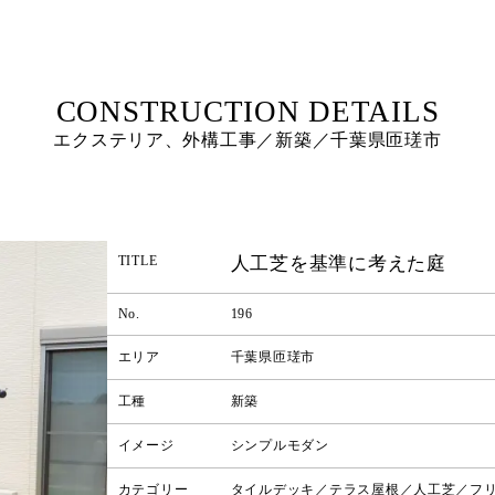
エクステリア、外構工事／新築／千葉県匝瑳市
人工芝を基準に考えた庭
TITLE
No.
196
エリア
千葉県匝瑳市
工種
新築
イメージ
シンプルモダン
カテゴリー
タイルデッキ／テラス屋根／人工芝／フ