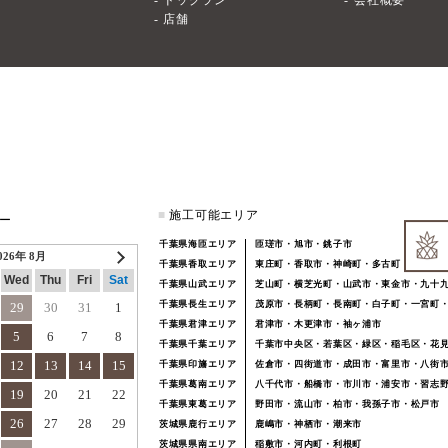
ドッグラン
会社概要
店舗
■
施工可能エリア
ー
千葉県海匝エリア
匝瑳市・旭市・銚子市
026年 8月
千葉県香取エリア
東庄町・香取市・神崎町・多古町
Wed
Thu
Fri
Sat
千葉県山武エリア
芝山町・横芝光町・山武市・東金市・九十
千葉県長生エリア
茂原市・長柄町・長南町・白子町・一宮町
29
30
31
1
千葉県君津エリア
君津市・木更津市・袖ヶ浦市
5
6
7
8
千葉県千葉エリア
千葉市中央区・若葉区・緑区・稲毛区・花
12
13
14
15
千葉県印旛エリア
佐倉市・四街道市・成田市・富里市・八街
千葉県葛南エリア
八千代市・船橋市・市川市・浦安市・習志
19
20
21
22
千葉県東葛エリア
野田市・流山市・柏市・我孫子市・松戸市
26
27
28
29
茨城県鹿行エリア
鹿嶋市・神栖市・潮来市
茨城県県南エリア
稲敷市・河内町・利根町