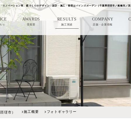
・リノベーション等、庭づくりのデザイン・設計・施工・管理はパインズガーデン［千葉県匝瑳市／船橋市／茨
ICE
AWARDS
RESULTS
COMPANY
わり
受賞歴
施工実績
店舗・企業情報
施工概要
フォトギャラリー
県匝瑳市）