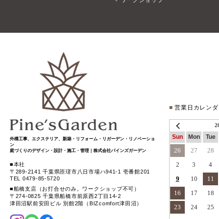
ワークショップ
■
営業日カレンダ
2
Sun
Mon
Tue
外構工事、エクステリア、新築・リフォーム・リガーデン・リノベーショ
ン
26
27
28
庭づくりのデザイン・設計・施工・管理｜株式会社パインズガーデン
2
3
4
本社
〒289-2141 千葉県匝瑳市八日市場ハ941-1 壱番館201
9
10
11
TEL 0479-85-5720
船橋支店（お打合せのみ。ワークショップ不可）
16
17
18
〒274-0825 千葉県船橋市前原西2丁目14-2
津田沼駅前安田ビル 別館2階（BIZcomfort津田沼）
23
24
25