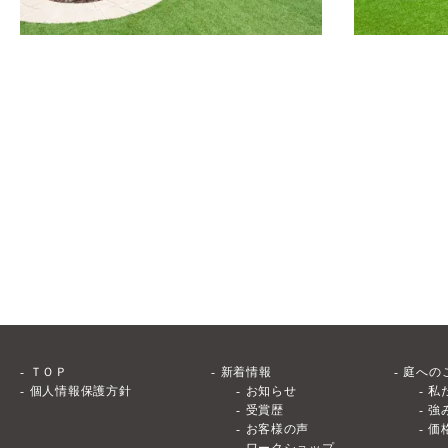
ＴＯＰ
新着情報
庭への
個人情報保護方針
お知らせ
私
受賞歴
強
お客様の声
価