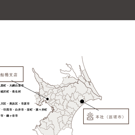
九里町・大網白里市
・睦沢町・長生村
見川区・美浜区・市原市
市・印西市・白井市・栄町・酒々井町
野市・鎌ヶ谷市