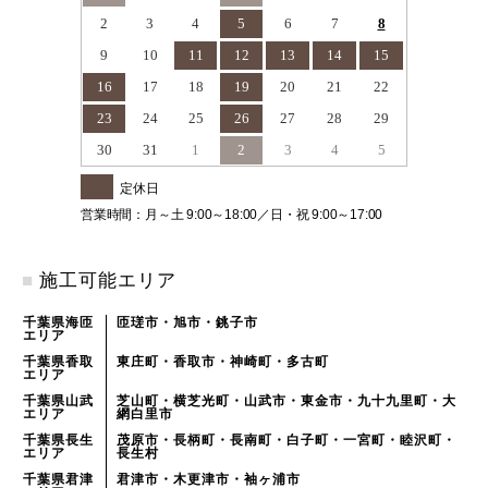
2
3
4
5
6
7
8
9
10
11
12
13
14
15
16
17
18
19
20
21
22
23
24
25
26
27
28
29
30
31
1
2
3
4
5
定休日
営業時間：月～土 9:00～18:00／日・祝 9:00～17:00
■
施工可能エリア
千葉県海匝
匝瑳市・旭市・銚子市
エリア
千葉県香取
東庄町・香取市・神崎町・多古町
エリア
千葉県山武
芝山町・横芝光町・山武市・東金市・九十九里町・大
エリア
網白里市
千葉県長生
茂原市・長柄町・長南町・白子町・一宮町・睦沢町・
エリア
長生村
千葉県君津
君津市・木更津市・袖ヶ浦市