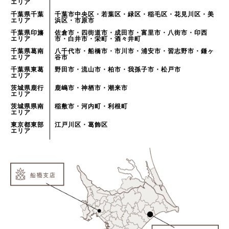
エリア
千葉県千葉
千葉市中央区・若葉区・緑区・稲毛区・花見川区・美
エリア
浜区・市原市
千葉県印旛
佐倉市・四街道市・成田市・富里市・八街市・印西
エリア
市・白井市・栄町・酒々井町
千葉県葛南
八千代市・船橋市・市川市・浦安市・習志野市・鎌ヶ
エリア
谷市
千葉県東葛
野田市・流山市・柏市・我孫子市・松戸市
エリア
茨城県鹿行
鹿嶋市・神栖市・潮来市
エリア
茨城県県南
稲敷市・河内町・利根町
エリア
東京都東部
江戸川区・葛飾区
エリア