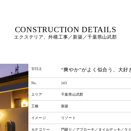
エクステリア、外構工事／新築／千葉県山武郡
“爽やか”がよく似合う、大好
TITLE
No.
143
エリア
千葉県山武郡
工種
新築
イメージ
リゾート
カテゴリー
門廻り／アプローチ／タイルデッキ／ラ