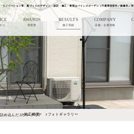
・リノベーション等、庭づくりのデザイン・設計・施工・管理はパインズガーデン［千葉県匝瑳市／船橋市／茨
ICE
AWARDS
RESULTS
COMPANY
わり
受賞歴
施工実績
店舗・企業情報
施工概要
フォトギャラリー
を詰め込んだエクステリア