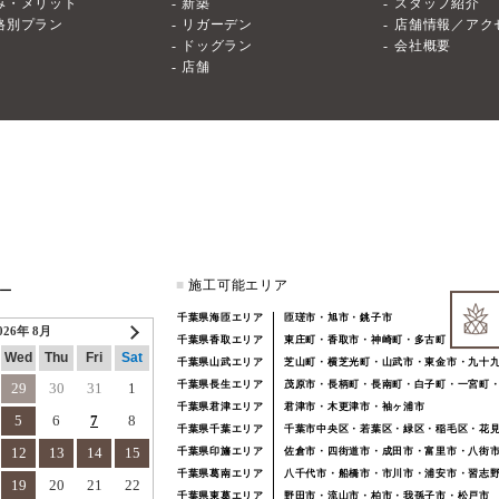
み・メリット
新築
スタッフ紹介
格別プラン
リガーデン
店舗情報／アク
ドッグラン
会社概要
店舗
■
施工可能エリア
ー
千葉県海匝エリア
匝瑳市・旭市・銚子市
026年 8月
千葉県香取エリア
東庄町・香取市・神崎町・多古町
Wed
Thu
Fri
Sat
千葉県山武エリア
芝山町・横芝光町・山武市・東金市・九十
千葉県長生エリア
茂原市・長柄町・長南町・白子町・一宮町
29
30
31
1
千葉県君津エリア
君津市・木更津市・袖ヶ浦市
5
6
7
8
千葉県千葉エリア
千葉市中央区・若葉区・緑区・稲毛区・花
12
13
14
15
千葉県印旛エリア
佐倉市・四街道市・成田市・富里市・八街
千葉県葛南エリア
八千代市・船橋市・市川市・浦安市・習志
19
20
21
22
千葉県東葛エリア
野田市・流山市・柏市・我孫子市・松戸市