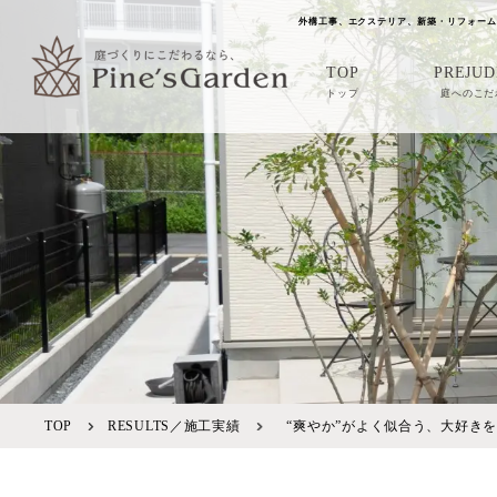
外構工事、エクステリア、新築・リフォーム
TOP
PREJUD
トップ
庭へのこだ
TOP
RESULTS／施工実績
“爽やか”がよく似合う、大好き