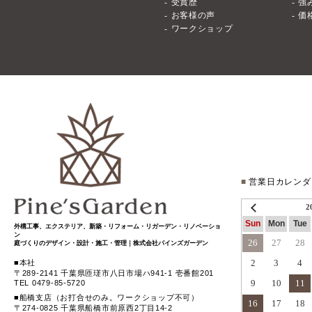
受賞歴
強
お客様の声
価
ワークショップ
■
営業日カレンダ
2
Sun
Mon
Tue
外構工事、エクステリア、新築・リフォーム・リガーデン・リノベーショ
ン
26
27
28
庭づくりのデザイン・設計・施工・管理｜株式会社パインズガーデン
2
3
4
本社
〒289-2141 千葉県匝瑳市八日市場ハ941-1 壱番館201
9
10
11
TEL 0479-85-5720
船橋支店（お打合せのみ。ワークショップ不可）
16
17
18
〒274-0825 千葉県船橋市前原西2丁目14-2