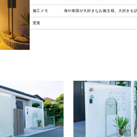
施工メモ
海や南国が大好きなお施主様。大好きを
受賞