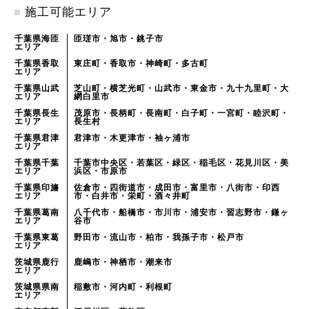
■
施工可能エリア
千葉県海匝
匝瑳市・旭市・銚子市
エリア
千葉県香取
東庄町・香取市・神崎町・多古町
エリア
千葉県山武
芝山町・横芝光町・山武市・東金市・九十九里町・大
エリア
網白里市
千葉県長生
茂原市・長柄町・長南町・白子町・一宮町・睦沢町・
エリア
長生村
千葉県君津
君津市・木更津市・袖ヶ浦市
エリア
千葉県千葉
千葉市中央区・若葉区・緑区・稲毛区・花見川区・美
エリア
浜区・市原市
千葉県印旛
佐倉市・四街道市・成田市・富里市・八街市・印西
エリア
市・白井市・栄町・酒々井町
千葉県葛南
八千代市・船橋市・市川市・浦安市・習志野市・鎌ヶ
エリア
谷市
千葉県東葛
野田市・流山市・柏市・我孫子市・松戸市
エリア
茨城県鹿行
鹿嶋市・神栖市・潮来市
エリア
茨城県県南
稲敷市・河内町・利根町
エリア