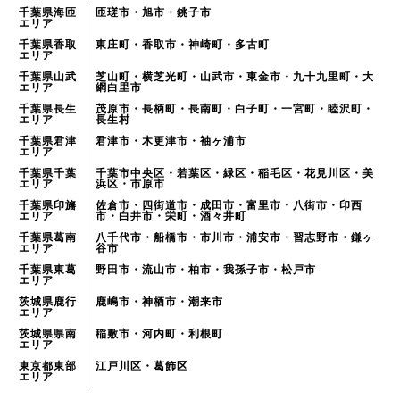
千葉県海匝
匝瑳市・旭市・銚子市
エリア
千葉県香取
東庄町・香取市・神崎町・多古町
エリア
千葉県山武
芝山町・横芝光町・山武市・東金市・九十九里町・大
エリア
網白里市
千葉県長生
茂原市・長柄町・長南町・白子町・一宮町・睦沢町・
エリア
長生村
千葉県君津
君津市・木更津市・袖ヶ浦市
エリア
千葉県千葉
千葉市中央区・若葉区・緑区・稲毛区・花見川区・美
エリア
浜区・市原市
千葉県印旛
佐倉市・四街道市・成田市・富里市・八街市・印西
エリア
市・白井市・栄町・酒々井町
千葉県葛南
八千代市・船橋市・市川市・浦安市・習志野市・鎌ヶ
エリア
谷市
千葉県東葛
野田市・流山市・柏市・我孫子市・松戸市
エリア
茨城県鹿行
鹿嶋市・神栖市・潮来市
エリア
茨城県県南
稲敷市・河内町・利根町
エリア
東京都東部
江戸川区・葛飾区
エリア