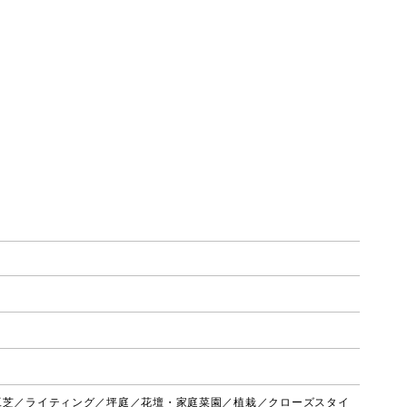
工芝／ライティング／坪庭／花壇・家庭菜園／植栽／クローズスタイ