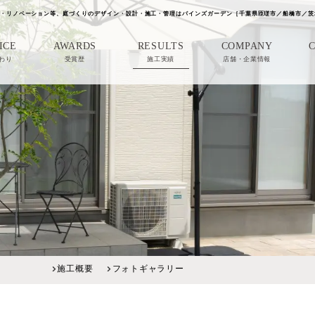
・リノベーション等、庭づくりのデザイン・設計・施工・管理はパインズガーデン［千葉県匝瑳市／船橋市／茨
ICE
AWARDS
RESULTS
COMPANY
わり
受賞歴
施工実績
店舗・企業情報
施工概要
フォトギャラリー