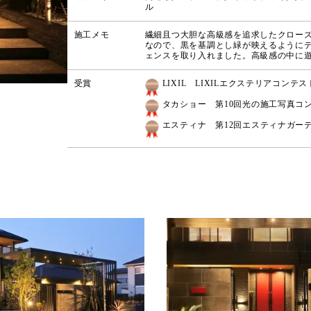
ル
施工メモ
繊細且つ大胆な高級感を追求したクロー
なので、黒を基調とし緑が映えるように
ェンスを取り入れました。高級感の中に
受賞
LIXIL LIXILエクステリアコンテ
タカショー 第10回光の施工写真コ
エスティナ 第12回エスティナガー