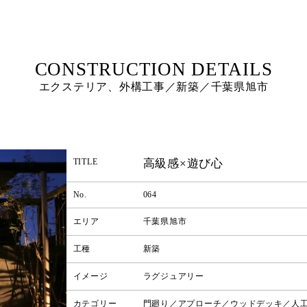
エクステリア、外構工事／新築／千葉県旭市
高級感×遊び心
TITLE
No.
064
エリア
千葉県旭市
工種
新築
イメージ
ラグジュアリー
カテゴリー
門廻り／アプローチ／ウッドデッキ／人