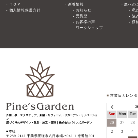
ＴＯＰ
新着情報
庭への
個人情報保護方針
お知らせ
私
受賞歴
強
お客様の声
価
ワークショップ
■
営業日カレンダ
2
Sun
Mon
Tue
外構工事、エクステリア、新築・リフォーム・リガーデン・リノベーショ
ン
26
27
28
庭づくりのデザイン・設計・施工・管理｜株式会社パインズガーデン
2
3
4
本社
〒289-2141 千葉県匝瑳市八日市場ハ941-1 壱番館201