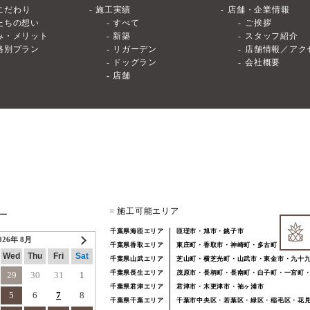
こだわり
施工実績
店舗・企業情報
たちの想い
すべて
ご挨拶
み・メリット
新築
スタッフ紹介
格別プラン
リガーデン
店舗情報／アク
ドッグラン
会社概要
店舗
■
施工可能エリア
ー
千葉県海匝エリア
匝瑳市・旭市・銚子市
026年 8月
千葉県香取エリア
東庄町・香取市・神崎町・多古町
Wed
Thu
Fri
Sat
千葉県山武エリア
芝山町・横芝光町・山武市・東金市・九十
千葉県長生エリア
茂原市・長柄町・長南町・白子町・一宮町
29
30
31
1
千葉県君津エリア
君津市・木更津市・袖ヶ浦市
5
6
7
8
千葉県千葉エリア
千葉市中央区・若葉区・緑区・稲毛区・花