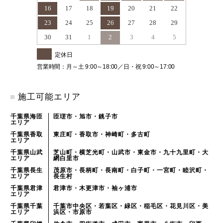
16
17
18
19
20
21
22
23
24
25
26
27
28
29
30
31
1
2
3
4
5
定休日
営業時間：月～土 9:00～18:00／日・祝 9:00～17:00
■
施工可能エリア
千葉県海匝
匝瑳市・旭市・銚子市
エリア
千葉県香取
東庄町・香取市・神崎町・多古町
エリア
千葉県山武
芝山町・横芝光町・山武市・東金市・九十九里町・大
エリア
網白里市
千葉県長生
茂原市・長柄町・長南町・白子町・一宮町・睦沢町・
エリア
長生村
千葉県君津
君津市・木更津市・袖ヶ浦市
エリア
千葉県千葉
千葉市中央区・若葉区・緑区・稲毛区・花見川区・美
エリア
浜区・市原市