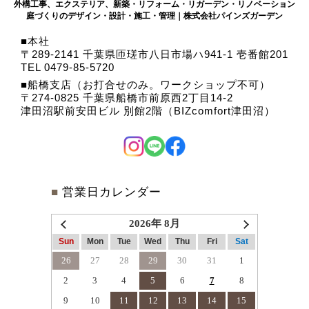
外構工事、エクステリア、新築・リフォーム・リガーデン・リノベーション
庭づくりのデザイン・設計・施工・管理｜株式会社パインズガーデン
本社
〒289-2141 千葉県匝瑳市八日市場ハ941-1 壱番館201
TEL 0479-85-5720
船橋支店（お打合せのみ。ワークショップ不可）
〒274-0825 千葉県船橋市前原西2丁目14-2
津田沼駅前安田ビル 別館2階（BIZcomfort津田沼）
■
営業日カレンダー
2026年 8月
Sun
Mon
Tue
Wed
Thu
Fri
Sat
26
27
28
29
30
31
1
2
3
4
5
6
7
8
9
10
11
12
13
14
15